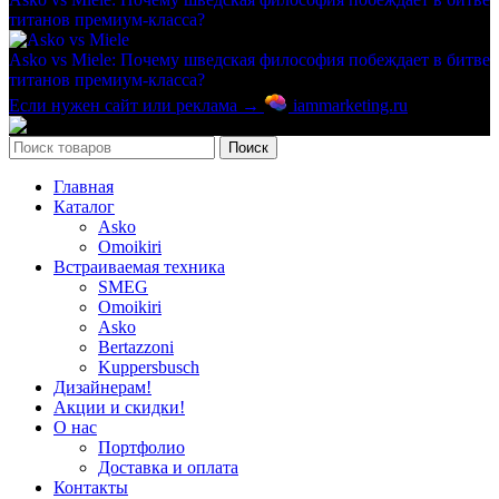
титанов премиум-класса?
Asko vs Miele: Почему шведская философия побеждает в битве
титанов премиум-класса?
Если нужен сайт или реклама →
iammarketing.ru
©
2026
Поиск
Главная
Каталог
Asko
Omoikiri
Встраиваемая техника
SMEG
Omoikiri
Asko
Bertazzoni
Kuppersbusch
Дизайнерам!
Акции и скидки!
О нас
Портфолио
Доставка и оплата
Контакты