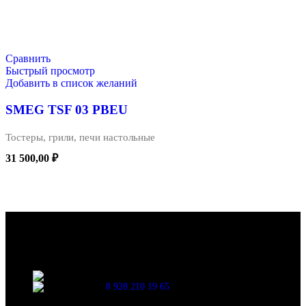
В КОРЗИНУ
Сравнить
Быстрый просмотр
Добавить в список желаний
SMEG TSF 03 PBEU
Тостеры, грили, печи настольные
31 500,00
₽
В КОРЗИНУ
Салон Kitchen lab - кухонное оборудование в г. Краснодар
ИП Дeрo А.А. ОГРНИП 306230901800017
Г. Краснодар, ул. Красных Партизан, 218
8 928 210 19 65
С 10-00 до 19-00 Без перерывов и выходных